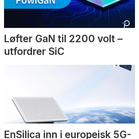
Løfter GaN til 2200 volt –
utfordrer SiC
EnSilica inn i europeisk 5G-