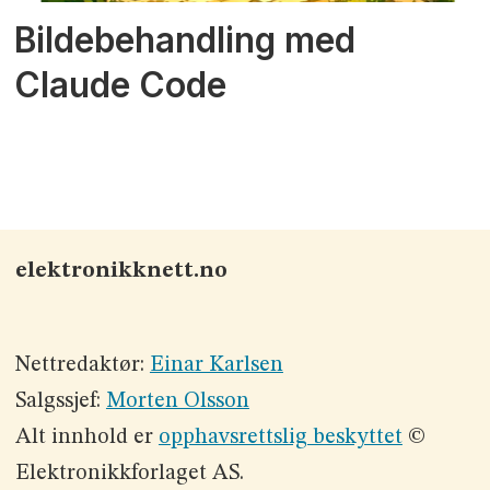
Bildebehandling med
Claude Code
elektronikknett.no
Nettredaktør:
Einar Karlsen
Salgssjef:
Morten Olsson
Alt innhold er
opphavsrettslig beskyttet
©
Elektronikkforlaget AS.