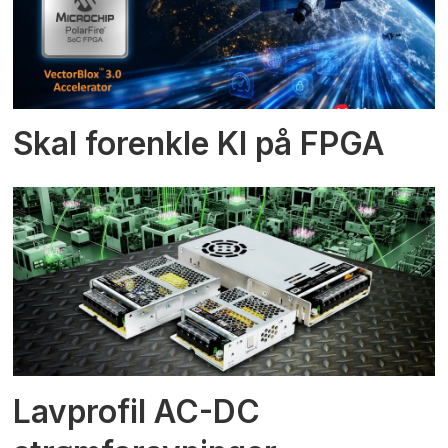
Skal forenkle KI på FPGA
Lavprofil AC-DC