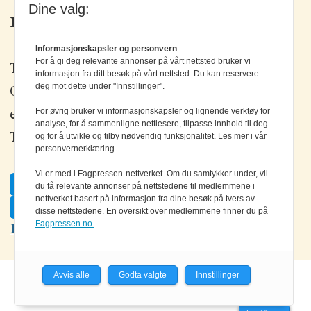
Dine valg:
Kontakt oss
Informasjonskapsler og personvern
For å gi deg relevante annonser på vårt nettsted bruker vi
Tlf: +47 67 80 42 80
informasjon fra ditt besøk på vårt nettsted. Du kan reservere
deg mot dette under "Innstillinger".
Olav Brunborgs vei 6, 1396 Billingstad
For øvrig bruker vi informasjonskapsler og lignende verktøy for
epost:
elektronikk@elektronikkforlaget.no
analyse, for å sammenligne nettlesere, tilpasse innhold til deg
Tips oss:
tips@elektronikkforlaget.no
og for å utvikle og tilby nødvendig funksjonalitet. Les mer i vår
personvernerklæring.
Vi er med i Fagpressen-nettverket. Om du samtykker under, vil
Facebook
du få relevante annonser på nettstedene til medlemmene i
nettverket basert på informasjon fra dine besøk på tvers av
Twitter
disse nettstedene. En oversikt over medlemmene finner du på
Fagpressen.no.
LinkedIn
Avvis alle
Godta valgte
Innstillinger
Powered by Labrador CMS