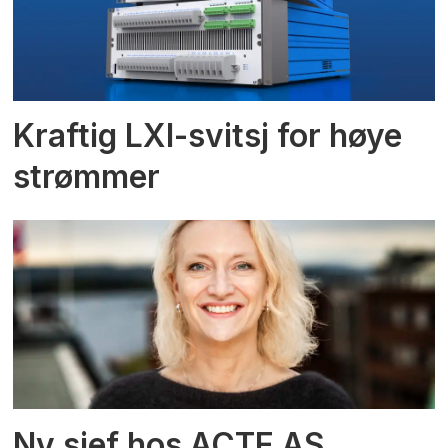
Kraftig LXI-svitsj for høye
strømmer
Ny sjef hos ACTE AS