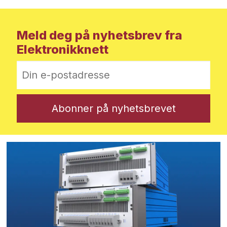
Meld deg på nyhetsbrev fra
Elektronikknett