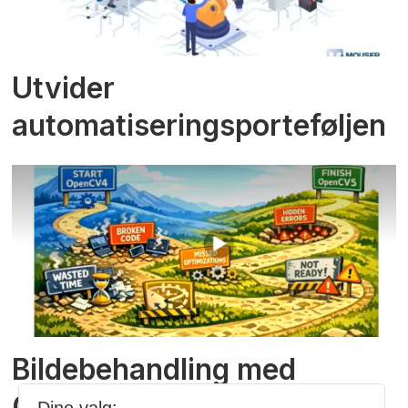
Utvider
automatiseringsporteføljen
Bildebehandling med
Claude Code