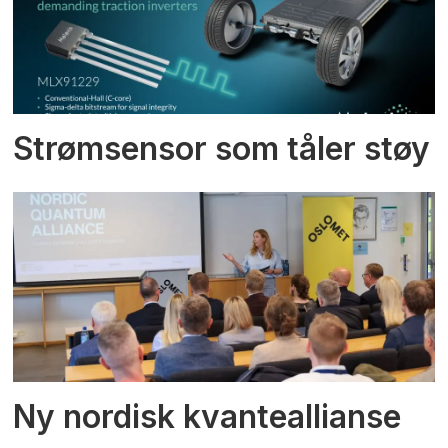
Strømsensor som tåler støy
Ny nordisk kvanteallianse