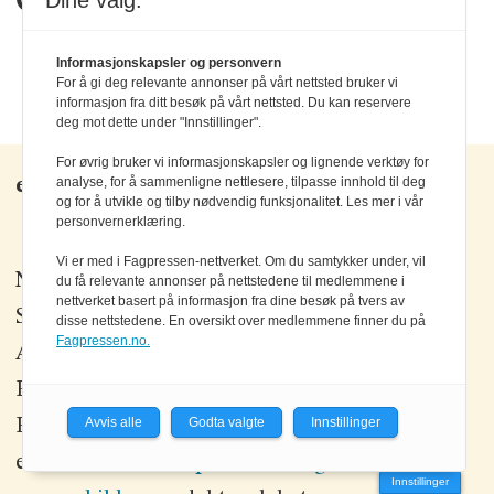
Dine valg:
Informasjonskapsler og personvern
For å gi deg relevante annonser på vårt nettsted bruker vi
informasjon fra ditt besøk på vårt nettsted. Du kan reservere
deg mot dette under "Innstillinger".
For øvrig bruker vi informasjonskapsler og lignende verktøy for
analyse, for å sammenligne nettlesere, tilpasse innhold til deg
elektronikknett.no
og for å utvikle og tilby nødvendig funksjonalitet. Les mer i vår
personvernerklæring.
Vi er med i Fagpressen-nettverket. Om du samtykker under, vil
Nettredaktør:
Einar Karlsen
du få relevante annonser på nettstedene til medlemmene i
nettverket basert på informasjon fra dine besøk på tvers av
Salgssjef:
Morten Olsson
disse nettstedene. En oversikt over medlemmene finner du på
Fagpressen.no.
Alt innhold er
opphavsrettslig beskyttet
©
Elektronikkforlaget AS.
Avvis alle
Godta valgte
Innstillinger
Elektronikk og elektronikknett.no arbeider
etter
Vær Varsom-plakatens regler for god
Innstillinger