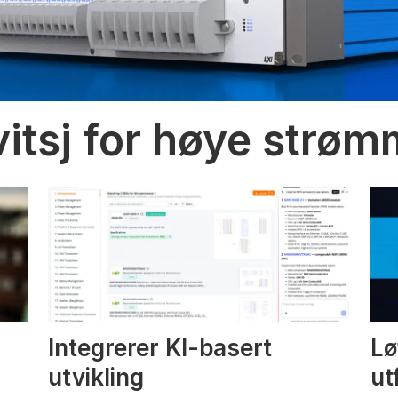
vitsj for høye strø
Integrerer KI-basert
Lø
utvikling
ut