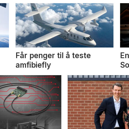
Får penger til å teste
En
amfibiefly
S