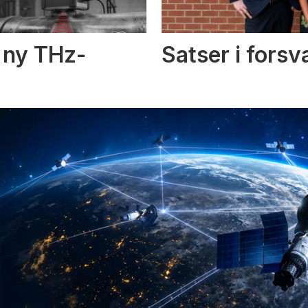
i ny THz-
Satser i fors