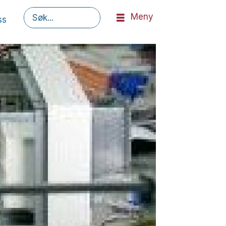
Meny
ss
Søk