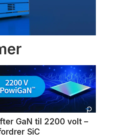
mmer
fter GaN til 2200 volt –
fordrer SiC