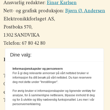
Ansvarlig redaktør:
Einar Karlsen
Nett- og grafisk produksjon:
Bjørn Ø. Andersen
Elektronikkforlaget AS,
Postboks 570,
1302 SANDVIKA
Telefon: 67 80 42 80
Dine valg:
Kontakt oss
Informasjonskapsler og personvern
For å gi deg relevante annonser på vårt nettsted bruker vi
Tlf: +47 67 80 42 80
informasjon fra ditt besøk på vårt nettsted. Du kan reservere
deg mot dette under "Innstillinger".
Olav Brunborgs vei 6, 1396 Billingstad
For øvrig bruker vi informasjonskapsler og lignende verktøy for
epost:
elektronikk@elektronikkforlaget.no
analyse, for å sammenligne nettlesere, tilpasse innhold til deg
Tips oss:
tips@elektronikkforlaget.no
og for å utvikle og tilby nødvendig funksjonalitet. Les mer i vår
personvernerklæring.