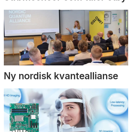
Ny nordisk kvanteallianse