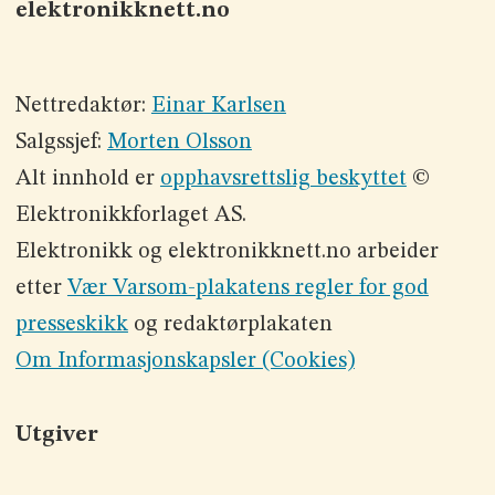
elektronikknett.no
Nettredaktør:
Einar Karlsen
Salgssjef:
Morten Olsson
Alt innhold er
opphavsrettslig beskyttet
©
Elektronikkforlaget AS.
Elektronikk og elektronikknett.no arbeider
etter
Vær Varsom-plakatens regler for god
presseskikk
og redaktørplakaten
Om Informasjonskapsler (Cookies)
Utgiver