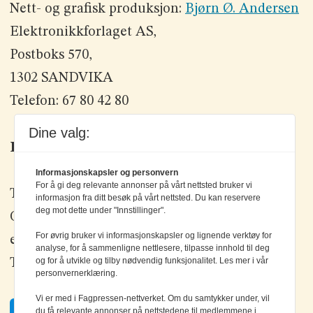
Nett- og grafisk produksjon:
Bjørn Ø. Andersen
Elektronikkforlaget AS,
Postboks 570,
1302 SANDVIKA
Telefon: 67 80 42 80
Dine valg:
Kontakt oss
Informasjonskapsler og personvern
For å gi deg relevante annonser på vårt nettsted bruker vi
Tlf: +47 67 80 42 80
informasjon fra ditt besøk på vårt nettsted. Du kan reservere
deg mot dette under "Innstillinger".
Olav Brunborgs vei 6, 1396 Billingstad
For øvrig bruker vi informasjonskapsler og lignende verktøy for
epost:
elektronikk@elektronikkforlaget.no
analyse, for å sammenligne nettlesere, tilpasse innhold til deg
og for å utvikle og tilby nødvendig funksjonalitet. Les mer i vår
Tips oss:
tips@elektronikkforlaget.no
personvernerklæring.
Vi er med i Fagpressen-nettverket. Om du samtykker under, vil
Facebook
du få relevante annonser på nettstedene til medlemmene i