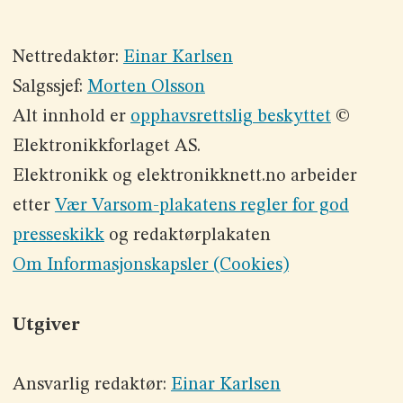
Nettredaktør:
Einar Karlsen
Salgssjef:
Morten Olsson
Alt innhold er
opphavsrettslig beskyttet
©
Elektronikkforlaget AS.
Elektronikk og elektronikknett.no arbeider
etter
Vær Varsom-plakatens regler for god
presseskikk
og redaktørplakaten
Om Informasjonskapsler (Cookies)
Utgiver
Ansvarlig redaktør:
Einar Karlsen