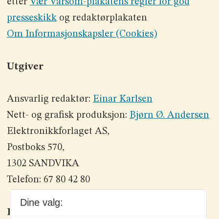
etter
Vær Varsom-plakatens regler for god
presseskikk
og redaktørplakaten
Om Informasjonskapsler (Cookies)
Utgiver
Ansvarlig redaktør:
Einar Karlsen
Nett- og grafisk produksjon:
Bjørn Ø. Andersen
Elektronikkforlaget AS,
Postboks 570,
1302 SANDVIKA
Telefon: 67 80 42 80
Dine valg:
Kontakt oss