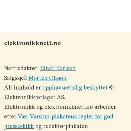
elektronikknett.no
Nettredaktør:
Einar Karlsen
Salgssjef:
Morten Olsson
Alt innhold er
opphavsrettslig beskyttet
©
Elektronikkforlaget AS.
Elektronikk og elektronikknett.no arbeider
etter
Vær Varsom-plakatens regler for god
presseskikk
og redaktørplakaten