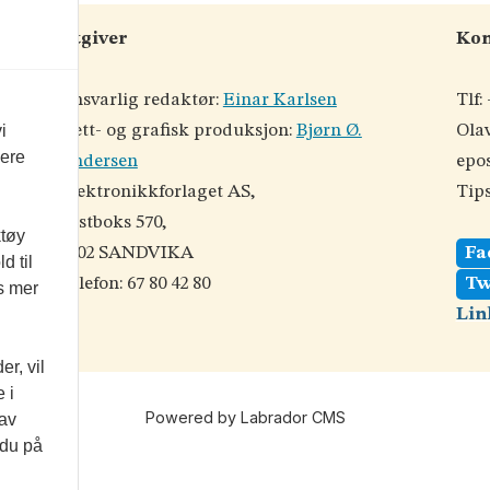
Utgiver
Kon
Ansvarlig redaktør:
Einar Karlsen
Tlf:
Nett- og grafisk produksjon:
Bjørn Ø.
Olav
i
vere
Andersen
epos
©
Elektronikkforlaget AS,
Tips
Postboks 570,
ktøy
der
1302 SANDVIKA
Fa
d til
od
Telefon: 67 80 42 80
Tw
es mer
Lin
r, vil
 i
Powered by Labrador CMS
 av
 du på