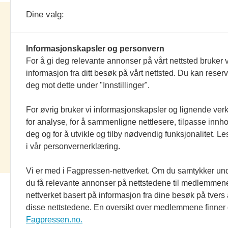
Dine valg:
elektronikknett.no
Informasjonskapsler og personvern
Nettredaktør:
Einar Karlsen
For å gi deg relevante annonser på vårt nettsted bruker v
Salgssjef:
Morten Olsson
informasjon fra ditt besøk på vårt nettsted. Du kan reser
Alt innhold er
opphavsrettslig beskyttet
deg mot dette under "Innstillinger".
Elektronikkforlaget AS.
For øvrig bruker vi informasjonskapsler og lignende ver
Elektronikk og elektronikknett.no arbei
for analyse, for å sammenligne nettlesere, tilpasse innhol
etter
Vær Varsom-plakatens regler for g
deg og for å utvikle og tilby nødvendig funksjonalitet. L
presseskikk
og redaktørplakaten
i vår personvernerklæring.
Om Informasjonskapsler (Cookies)
Vi er med i Fagpressen-nettverket. Om du samtykker unde
du få relevante annonser på nettstedene til medlemmene
nettverket basert på informasjon fra dine besøk på tvers
disse nettstedene. En oversikt over medlemmene finner
Fagpressen.no.