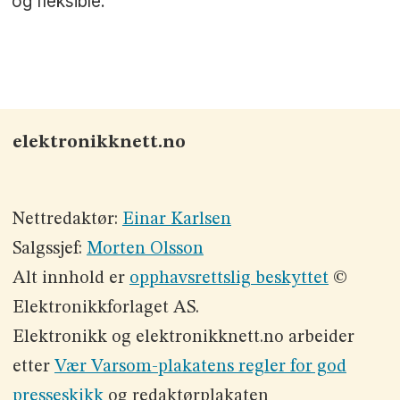
og fleksible.
elektronikknett.no
Nettredaktør:
Einar Karlsen
Salgssjef:
Morten Olsson
Alt innhold er
opphavsrettslig beskyttet
©
Elektronikkforlaget AS.
Elektronikk og elektronikknett.no arbeider
etter
Vær Varsom-plakatens regler for god
presseskikk
og redaktørplakaten