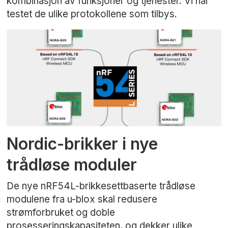
kombinasjon av funksjoner og tjenester. Vi har
testet de ulike protokollene som tilbys.
Nordic-brikker i nye
trådløse moduler
De nye nRF54L-brikkesettbaserte trådløse
modulene fra u-blox skal redusere
strømforbruket og doble
prosesseringskapasiteten, og dekker ulike