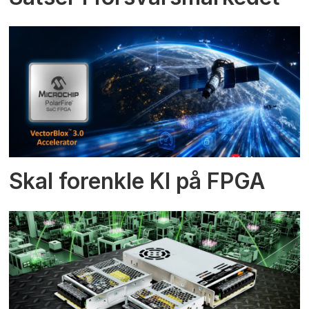
Skal forenkle KI på FPGA