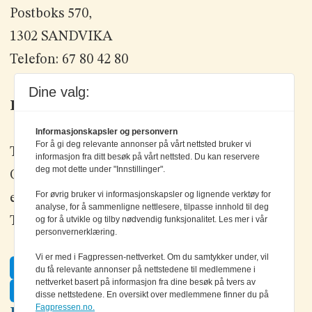
Postboks 570,
1302 SANDVIKA
Telefon: 67 80 42 80
Dine valg:
Kontakt oss
Informasjonskapsler og personvern
For å gi deg relevante annonser på vårt nettsted bruker vi
Tlf: +47 67 80 42 80
informasjon fra ditt besøk på vårt nettsted. Du kan reservere
deg mot dette under "Innstillinger".
Olav Brunborgs vei 6, 1396 Billingstad
For øvrig bruker vi informasjonskapsler og lignende verktøy for
epost:
elektronikk@elektronikkforlaget.no
analyse, for å sammenligne nettlesere, tilpasse innhold til deg
og for å utvikle og tilby nødvendig funksjonalitet. Les mer i vår
Tips oss:
tips@elektronikkforlaget.no
personvernerklæring.
Vi er med i Fagpressen-nettverket. Om du samtykker under, vil
Facebook
du få relevante annonser på nettstedene til medlemmene i
nettverket basert på informasjon fra dine besøk på tvers av
Twitter
disse nettstedene. En oversikt over medlemmene finner du på
Fagpressen.no.