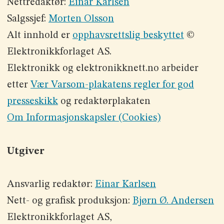
Nettredaktør:
Einar Karlsen
Salgssjef:
Morten Olsson
Alt innhold er
opphavsrettslig beskyttet
©
Elektronikkforlaget AS.
Elektronikk og elektronikknett.no arbeider
etter
Vær Varsom-plakatens regler for god
presseskikk
og redaktørplakaten
Om Informasjonskapsler (Cookies)
Utgiver
Ansvarlig redaktør:
Einar Karlsen
Nett- og grafisk produksjon:
Bjørn Ø. Andersen
Elektronikkforlaget AS,