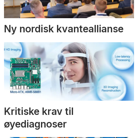
Ny nordisk kvanteallianse
Kritiske krav til
øyediagnoser