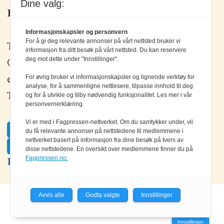
Dine valg:
Kontakt oss
Informasjonskapsler og personvern
For å gi deg relevante annonser på vårt nettsted bruker vi
Tlf: +47 67 80 42 80
informasjon fra ditt besøk på vårt nettsted. Du kan reservere
deg mot dette under "Innstillinger".
Olav Brunborgs vei 6, 1396 Billingstad
For øvrig bruker vi informasjonskapsler og lignende verktøy for
epost:
elektronikk@elektronikkforlaget.no
analyse, for å sammenligne nettlesere, tilpasse innhold til deg
og for å utvikle og tilby nødvendig funksjonalitet. Les mer i vår
Tips oss:
tips@elektronikkforlaget.no
personvernerklæring.
Vi er med i Fagpressen-nettverket. Om du samtykker under, vil
Facebook
du få relevante annonser på nettstedene til medlemmene i
nettverket basert på informasjon fra dine besøk på tvers av
Twitter
disse nettstedene. En oversikt over medlemmene finner du på
Fagpressen.no.
LinkedIn
Avvis alle
Godta valgte
Innstillinger
Powered by Labrador CMS
Innstillinger