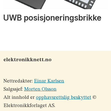
UWB posisjoneringsbrikke
elektronikknett.no
Nettredaktør:
Einar Karlsen
Salgssjef:
Morten Olsson
Alt innhold er
opphavsrettslig beskyttet
©
Elektronikkforlaget AS.