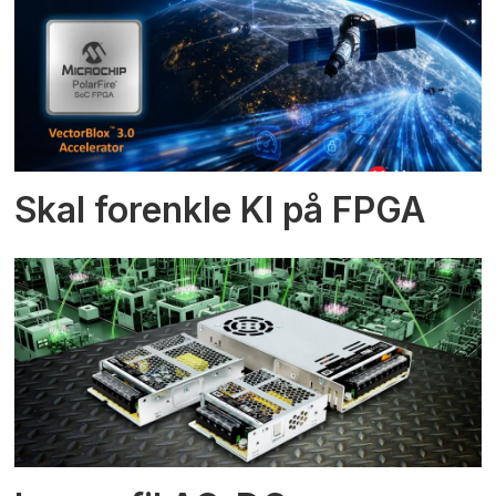
Skal forenkle KI på FPGA