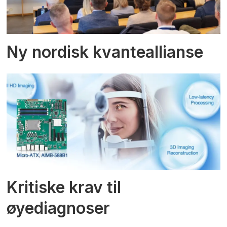
Ny nordisk kvanteallianse
Kritiske krav til
øyediagnoser