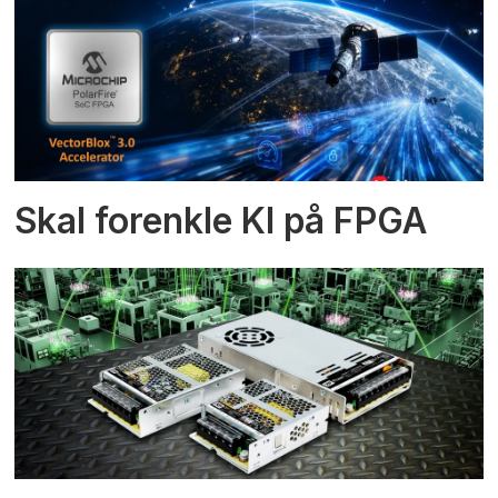
Skal forenkle KI på FPGA