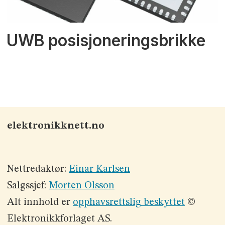
UWB posisjoneringsbrikke
elektronikknett.no
Nettredaktør:
Einar Karlsen
Salgssjef:
Morten Olsson
Alt innhold er
opphavsrettslig beskyttet
©
Elektronikkforlaget AS.