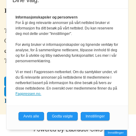
Dine valg:
Kontakt oss
Informasjonskapsler og personvern
For å gi deg relevante annonser på vårt nettsted bruker vi
informasjon fra ditt besøk på vårt nettsted. Du kan reservere
Tlf: +47 67 80 42 80
deg mot dette under "Innstillinger".
Olav Brunborgs vei 6, 1396 Billingstad
For øvrig bruker vi informasjonskapsler og lignende verktøy for
analyse, for å sammenligne nettlesere, tilpasse innhold til deg
epost:
elektronikk@elektronikkforlaget.no
og for å utvikle og tilby nødvendig funksjonalitet. Les mer i vår
Tips oss:
tips@elektronikkforlaget.no
personvernerklæring.
Vi er med i Fagpressen-nettverket. Om du samtykker under, vil
du få relevante annonser på nettstedene til medlemmene i
Facebook
nettverket basert på informasjon fra dine besøk på tvers av
disse nettstedene. En oversikt over medlemmene finner du på
Twitter
Fagpressen.no.
LinkedIn
Avvis alle
Godta valgte
Innstillinger
Powered by Labrador CMS
Innstillinger