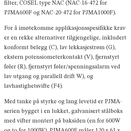
filter, COSEL type NAC (NAC-16-472 for
PJMA600F og NAC-20-472 for PJMA1000F).
For å imøtekomme applikasjonsspesifikke krav
er en rekke alternativer tilgjengelige, inkludert
konformt belegg (C), lav lekkasjestrøm (G),
ekstern potensiometerkontakt (V), fjernstyrt
føler (R), fjernstyrt føler/spenningsalarm ved
lav utgang og parallell drift W), og
lavhastighetsvifte (F4).
Med tanke på styrke og lang levetid er PJMA-
serien bygget i en lukket, galvanisert stålboks
med vifter montert på baksiden (en for 600W
og to for 1000W). PJMA600F måler 120 x 61 x