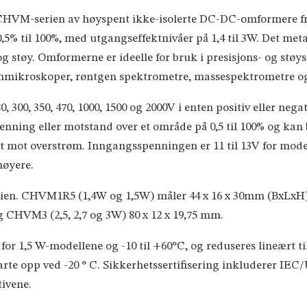
CHVM-serien av høyspent ikke-isolerte DC-DC-omformere f
0,5% til 100%, med utgangseffektnivåer på 1,4 til 3W. Det met
g støy. Omformerne er ideelle for bruk i presisjons- og støys
tronmikroskoper, røntgen spektrometre, massespektrometre o
, 300, 350, 470, 1000, 1500 og 2000V i enten positiv eller neg
nning eller motstand over et område på 0,5 til 100% og kan 
t mot overstrøm. Inngangsspenningen er 11 til 13V for modell
høyere.
rien. CHVM1R5 (1,4W og 1,5W) måler 44 x 16 x 30mm (BxLx
HVM3 (2,5, 2,7 og 3W) 80 x 12 x 19,75 mm.
or 1,5 W-modellene og -10 til +60°C, og reduseres lineært til
arte opp ved -20 ° C. Sikkerhetssertifisering inkluderer 
ivene.