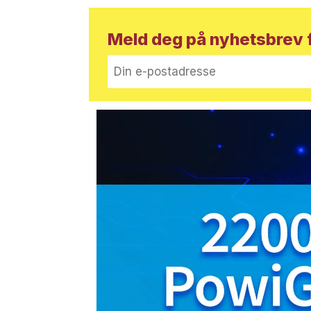
Meld deg på nyhetsbrev f