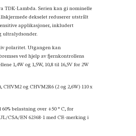
ra TDK-Lambda. Serien kan gi nominelle
allskjermede dekselet reduserer utstrålt
ensitive applikasjoner, inkludert
g ultralydsonder.
ativ polaritet. Utgangen kan
bremses ved hjelp av fjernkontrollens
ene 1,4W og 1,5W, 10,8 til 16,5V for 2W
H), CHVM2 og CHVM2R6 (2 og 2,6W) 110 x
 60% belastning over +50 ° C, for
IEC/UL/CSA/EN 62368-1 med CE-merking i