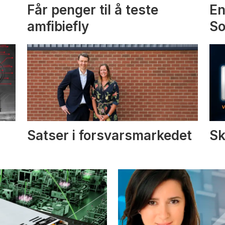
Får penger til å teste
En
amfibiefly
S
Satser i forsvarsmarkedet
Sk