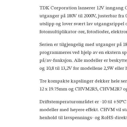
TDK Corporation lanserer 12V inngang 
utganger på 180V til 2000V, justerbar fra 
utslipp og lover svært lav utgangsrippel o
fotomultiplikator-rør, fotodioder, elek
Serien er tilgjengelig med utganger på 180
programmeres ved hjelp av en ekstern spe
på/av-funksjon. Alle modeller er beskytte
og 10,8 til 13,2V for modellene 2,5W eller 
Tre kompakte kapslinger dekker hele se
12 x 19.75mm og CHVM2R5, CHVM2R7 og C
Driftstemperaturområdet er -10 til +50°C f
modeller med høyere effekt. CHVM vil st
henhold til lavspennings- og RoHS-direkt