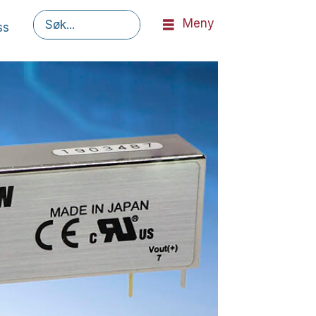
Meny
ss
Søk