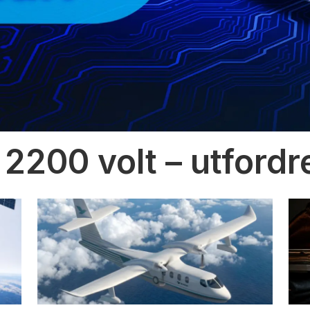
 2200 volt – utfordr