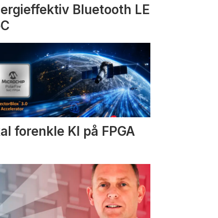
ergieffektiv Bluetooth LE
oC
al forenkle KI på FPGA