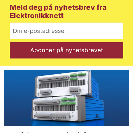
Meld deg på nyhetsbrev fra
Elektronikknett