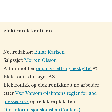
elektronikknett.no
Nettredaktør:
Einar Karlsen
Salgssjef:
Morten Olsson
Alt innhold er
opphavsrettslig beskyttet
©
Elektronikkforlaget AS.
Elektronikk og elektronikknett.no arbeider
etter
Vær Varsom-plakatens regler for god
presseskikk
og redaktørplakaten
Om Informasjonskapsler (Cookies)