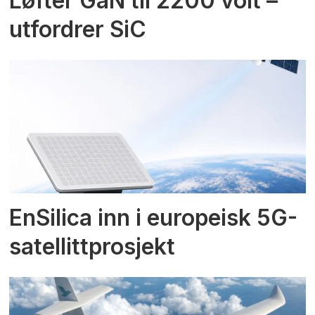
Løfter GaN til 2200 volt –
utfordrer SiC
EnSilica inn i europeisk 5G-
satellittprosjekt