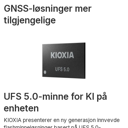
GNSS-løsninger mer
tilgjengelige
UFS 5.0-minne for KI på
enheten
KIOXIA presenterer en ny generasjon innvevde
flashminneløsninger basert på UFS 5.0-