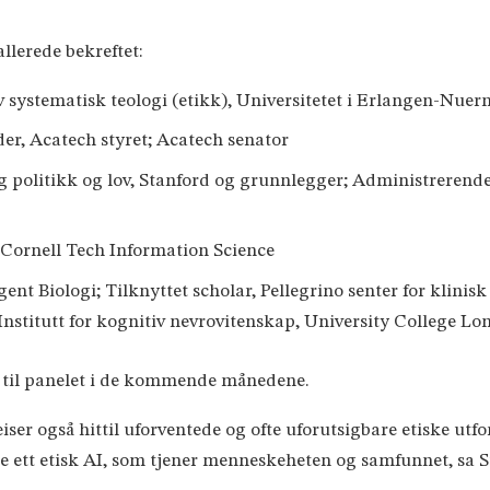
lerede bekreftet:
av systematisk teologi (etikk), Universitetet i Erlangen-Nuer
er, Acatech styret; Acatech senator
lig politikk og lov, Stanford og grunnlegger; Administrerend
 Cornell Tech Information Science
gent Biologi; Tilknyttet scholar, Pellegrino senter for klin
nstitutt for kognitiv nevrovitenskap, University College L
 til panelet i de kommende månedene.
iser også hittil uforventede og ofte uforutsigbare etiske u
kre ett etisk AI, som tjener menneskeheten og samfunnet, sa 