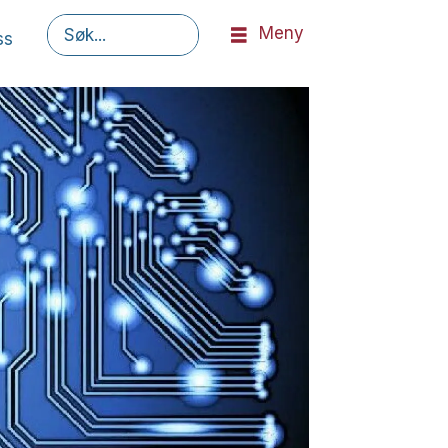
Meny
ss
Søk