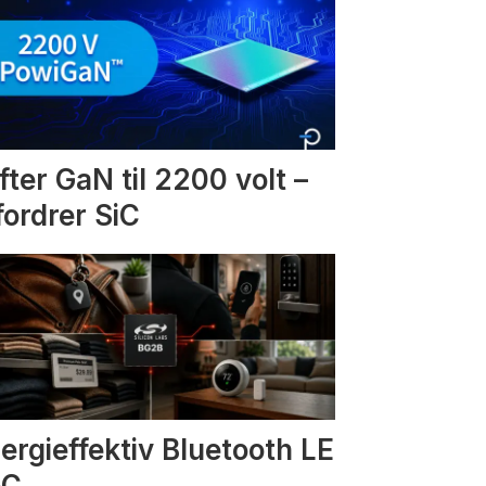
fter GaN til 2200 volt –
fordrer SiC
ergieffektiv Bluetooth LE
oC