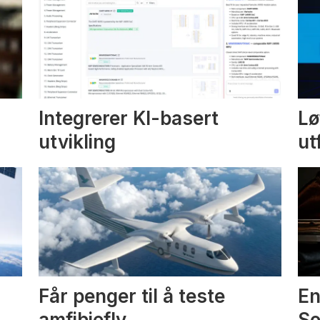
Integrerer KI-basert
Lø
utvikling
ut
Får penger til å teste
En
amfibiefly
S