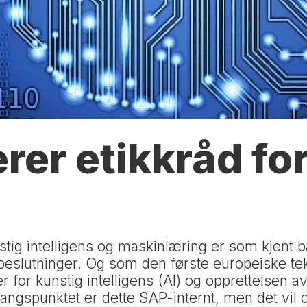
rer etikkråd fo
s
nstig intelligens og maskinlæring er som kjent 
 beslutninger. Og som den første europeiske te
 for kunstig intelligens (AI) og opprettelsen a
tgangspunktet er dette SAP-internt, men det vil 