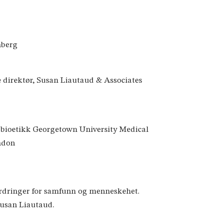
nberg
e direktør, Susan Liautaud & Associates
isk bioetikk Georgetown University Medical
ondon
tfordringer for samfunn og menneskehet.
Susan Liautaud.