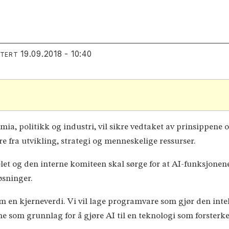
19.09.2018 - 10:40
ATERT
mia, politikk og industri, vil sikre vedtaket av prinsippene
 fra utvikling, strategi og menneskelige ressurser.
elet og den interne komiteen skal sørge for at AI-funksjon
løsninger.
 en kjerneverdi. Vi vil lage programvare som gjør den intel
tjene som grunnlag for å gjøre AI til en teknologi som forste