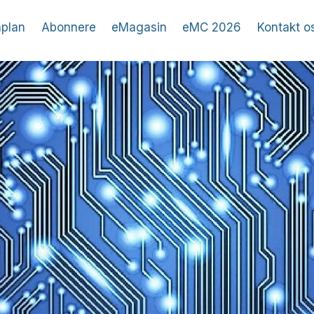
plan
Abonnere
eMagasin
eMC 2026
Kontakt o