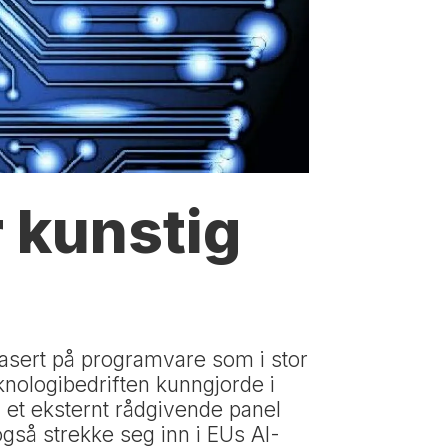
r kunstig
basert på programvare som i stor
knologibedriften kunngjorde i
v et eksternt rådgivende panel
også strekke seg inn i EUs AI-