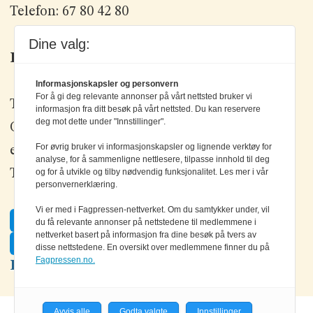
Telefon: 67 80 42 80
Dine valg:
Kontakt oss
Informasjonskapsler og personvern
For å gi deg relevante annonser på vårt nettsted bruker vi
Tlf: +47 67 80 42 80
informasjon fra ditt besøk på vårt nettsted. Du kan reservere
deg mot dette under "Innstillinger".
Olav Brunborgs vei 6, 1396 Billingstad
For øvrig bruker vi informasjonskapsler og lignende verktøy for
epost:
elektronikk@elektronikkforlaget.no
analyse, for å sammenligne nettlesere, tilpasse innhold til deg
Tips oss:
tips@elektronikkforlaget.no
og for å utvikle og tilby nødvendig funksjonalitet. Les mer i vår
personvernerklæring.
Vi er med i Fagpressen-nettverket. Om du samtykker under, vil
Facebook
du få relevante annonser på nettstedene til medlemmene i
nettverket basert på informasjon fra dine besøk på tvers av
Twitter
disse nettstedene. En oversikt over medlemmene finner du på
Fagpressen.no.
LinkedIn
Avvis alle
Godta valgte
Innstillinger