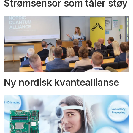
Strømsensor som tåler støy
Ny nordisk kvanteallianse