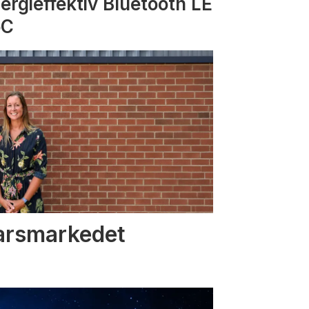
ergieffektiv Bluetooth LE
oC
varsmarkedet