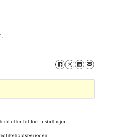
r.
ld etter fullført installasjon
 vedlikeholdsperioden.