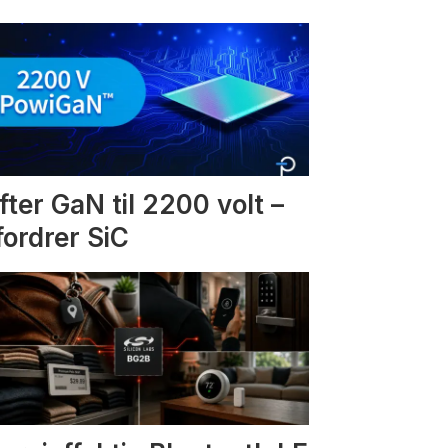
fter GaN til 2200 volt –
fordrer SiC