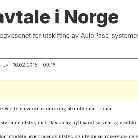
vtale i Norge
 Vegvesenet for utskifting av AutoPass-systeme
16.02.2015 - 09:16
ATERT
 i Oslo til en verdi av omkring 50 millioner kroner.
rende utstyr, installasjon av nytt samt service og v edlikeho
or utvidete leveranser av utstyr, og utvidelse av service- og