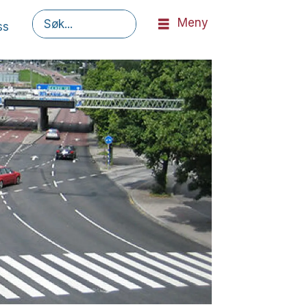
Meny
ss
Søk