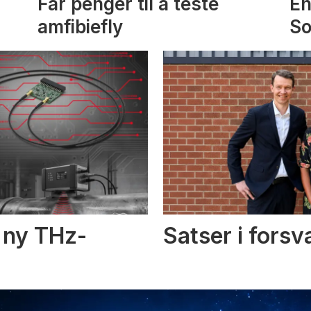
Får penger til å teste
En
amfibiefly
S
i ny THz-
Satser i fors