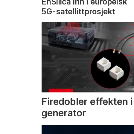
EnSilica inn i europeisk
5G-satellittprosjekt
Firedobler effekten 
generator