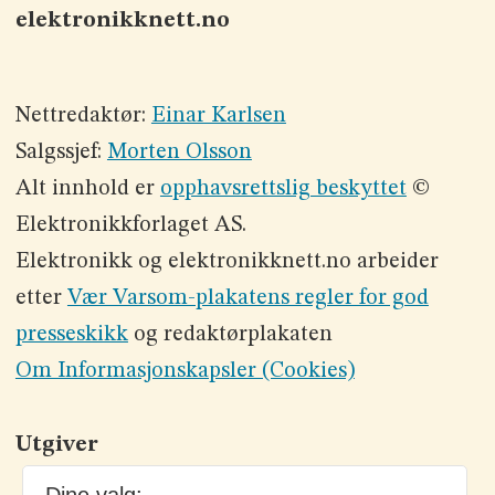
elektronikknett.no
Nettredaktør:
Einar Karlsen
Salgssjef:
Morten Olsson
Alt innhold er
opphavsrettslig beskyttet
©
Elektronikkforlaget AS.
Elektronikk og elektronikknett.no arbeider
etter
Vær Varsom-plakatens regler for god
presseskikk
og redaktørplakaten
Om Informasjonskapsler (Cookies)
Utgiver