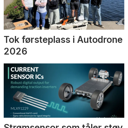
Tok førsteplass i Autodrone
2026
Strømsensor som tåler støy