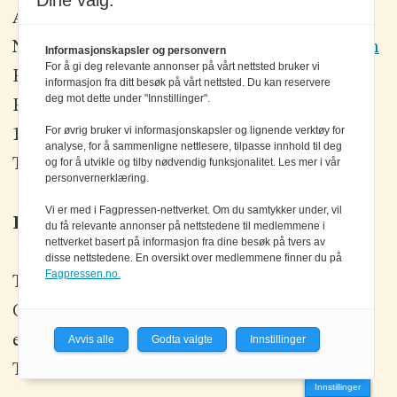
Dine valg:
Ansvarlig redaktør:
Einar Karlsen
Nett- og grafisk produksjon:
Bjørn Ø. Andersen
Informasjonskapsler og personvern
For å gi deg relevante annonser på vårt nettsted bruker vi
Elektronikkforlaget AS,
informasjon fra ditt besøk på vårt nettsted. Du kan reservere
deg mot dette under "Innstillinger".
Postboks 570,
For øvrig bruker vi informasjonskapsler og lignende verktøy for
1302 SANDVIKA
analyse, for å sammenligne nettlesere, tilpasse innhold til deg
og for å utvikle og tilby nødvendig funksjonalitet. Les mer i vår
Telefon: 67 80 42 80
personvernerklæring.
Vi er med i Fagpressen-nettverket. Om du samtykker under, vil
Kontakt oss
du få relevante annonser på nettstedene til medlemmene i
nettverket basert på informasjon fra dine besøk på tvers av
disse nettstedene. En oversikt over medlemmene finner du på
Fagpressen.no.
Tlf: +47 67 80 42 80
Olav Brunborgs vei 6, 1396 Billingstad
epost:
elektronikk@elektronikkforlaget.no
Avvis alle
Godta valgte
Innstillinger
Tips oss:
tips@elektronikkforlaget.no
Innstillinger