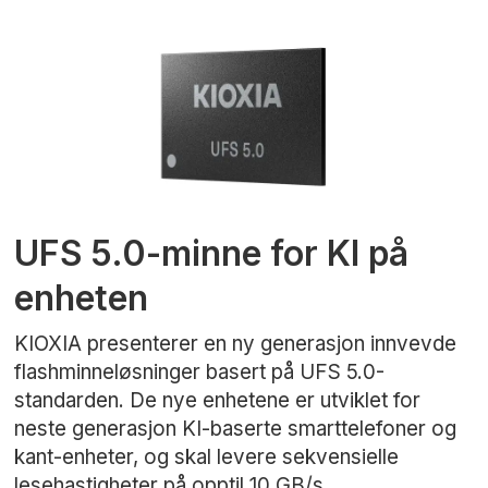
UFS 5.0-minne for KI på
enheten
KIOXIA presenterer en ny generasjon innvevde
flashminneløsninger basert på UFS 5.0-
standarden. De nye enhetene er utviklet for
neste generasjon KI-baserte smarttelefoner og
kant-enheter, og skal levere sekvensielle
lesehastigheter på opptil 10 GB/s.