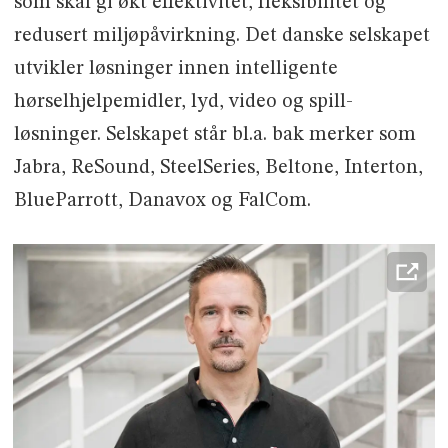
som skal gi økt effektivitet, fleksibilitet og
redusert miljøpåvirkning. Det danske selskapet
utvikler løsninger innen intelligente
hørselhjelpemidler, lyd, video og spill-
løsninger. Selskapet står bl.a. bak merker som
Jabra, ReSound, SteelSeries, Beltone, Interton,
BlueParrott, Danavox og FalCom.