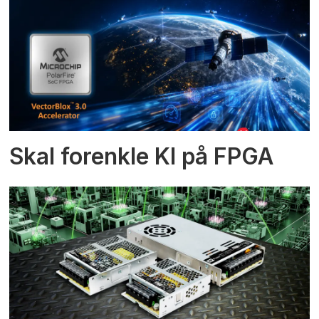
Skal forenkle KI på FPGA