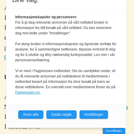
Dine valg:
Alt innhold er
opphavsrettslig beskyttet
©
Informasjonskapsler og personvern
Elektronikkforlaget AS.
For å gi deg relevante annonser på vårt nettsted bruker vi
Elektronikk og elektronikknett.no arbeider
informasjon fra ditt besøk på vårt nettsted. Du kan reservere
deg mot dette under "Innstillinger".
etter
Vær Varsom-plakatens regler for god
For øvrig bruker vi informasjonskapsler og lignende verktøy for
presseskikk
og redaktørplakaten
analyse, for å sammenligne nettlesere, tilpasse innhold til deg
og for å utvikle og tilby nødvendig funksjonalitet. Les mer i vår
Om Informasjonskapsler (Cookies)
personvernerklæring.
Vi er med i Fagpressen-nettverket. Om du samtykker under, vil
du få relevante annonser på nettstedene til medlemmene i
Utgiver
nettverket basert på informasjon fra dine besøk på tvers av
disse nettstedene. En oversikt over medlemmene finner du på
Fagpressen.no.
Ansvarlig redaktør:
Einar Karlsen
Nett- og grafisk produksjon:
Bjørn Ø. Andersen
Avvis alle
Godta valgte
Innstillinger
Elektronikkforlaget AS,
Postboks 570,
Innstillinger